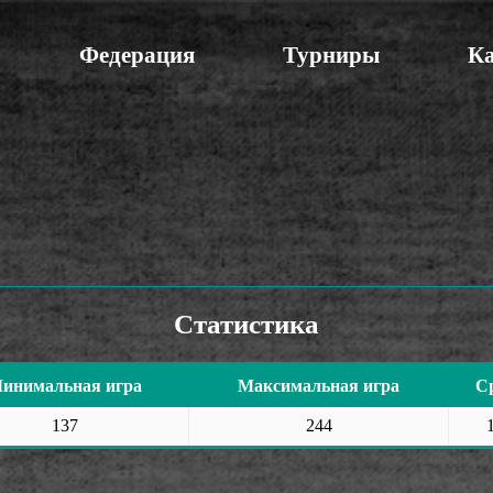
Федерация
Турниры
К
Статистика
инимальная игра
Максимальная игра
С
137
244