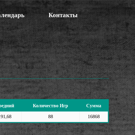
алендарь
Контакты
редний
Количество Игр
Сумма
191,68
88
16868