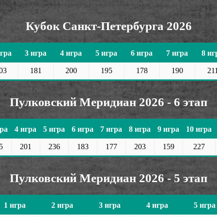
Кубок Санкт-Петербурга 2026
игра
3 игра
4 игра
5 игра
6 игра
7 игра
8 иг
03
181
200
195
178
190
21
Пулковский Меридиан 2026 - 6 этап
гра
4 игра
5 игра
6 игра
7 игра
8 игра
9 игра
10 игра
5
201
236
183
177
203
159
227
Пулковский Меридиан 2026 - 5 этап
1 игра
2 игра
3 игра
4 игра
5 игра