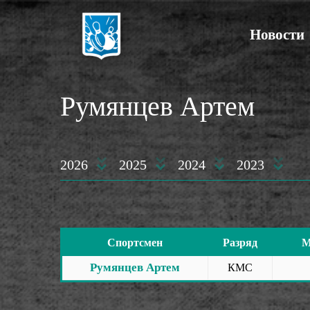
Новости
Румянцев Артем
2026
2025
2024
2023
Спортсмен
Разряд
М
Румянцев Артем
КМС