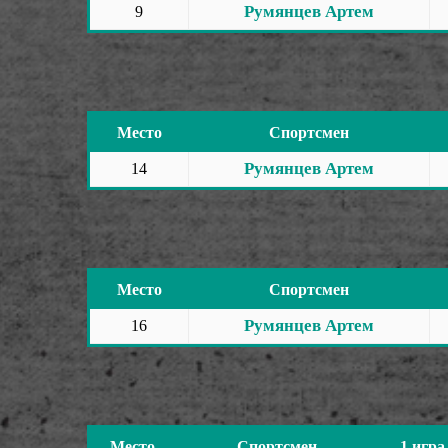
Румянцев Артем
9
Место
Спортсмен
Румянцев Артем
14
Место
Спортсмен
Румянцев Артем
16
Место
Спортсмен
1 игра