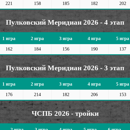
221
158
185
182
202
Пулковский Меридиан 2026 - 4 этап
1 игра
2 игра
3 игра
4 игра
5 игра
162
184
156
190
137
Пулковский Меридиан 2026 - 3 этап
1 игра
2 игра
3 игра
4 игра
5 игра
176
214
182
206
153
ЧСПБ 2026 - тройки
2 игра
3 игра
4 игра
5 игра
6 игра